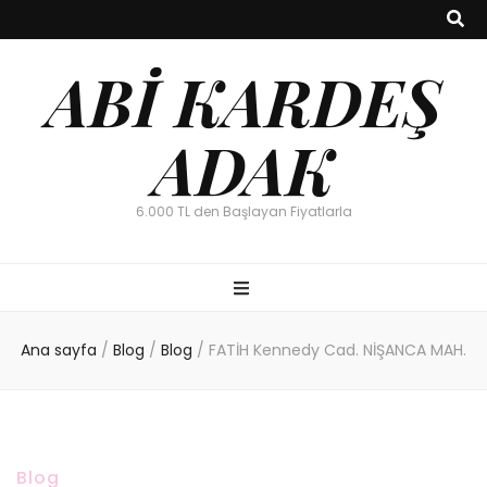
ABİ KARDEŞ
ADAK
6.000 TL den Başlayan Fiyatlarla
Ana sayfa
/
Blog
/
Blog
/
FATİH Kennedy Cad. NİŞANCA MAH.
Blog