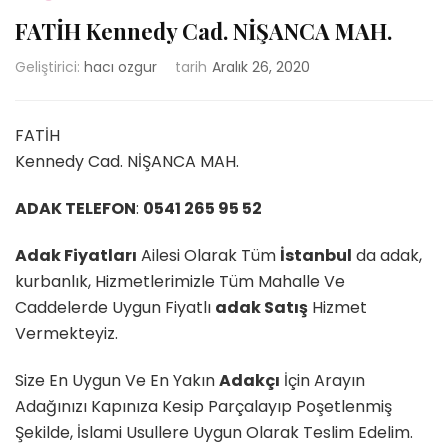
FATİH Kennedy Cad. NİŞANCA MAH.
Geliştirici:
hacı ozgur
tarih
Aralık 26, 2020
FATİH
Kennedy Cad. NİŞANCA MAH.
ADAK TELEFON
:
0541 265 95 52
Adak Fiyatları
Ailesi Olarak Tüm
İstanbul
da adak,
kurbanlık, Hizmetlerimizle Tüm Mahalle Ve
Caddelerde Uygun Fiyatlı
adak Satış
Hizmet
Vermekteyiz.
Size En Uygun Ve En Yakın
Adakçı
İçin Arayın
Adağınızı Kapınıza Kesip Parçalayıp Poşetlenmiş
Şekilde, İslami Usullere Uygun Olarak Teslim Edelim.