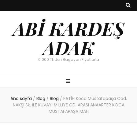
ABİ KARDEŞ
ADAK
6.000 TL den Başlayan Fiyatlarla
Ana sayfa
/
Blog
/
Blog
/
FATİH Koca Mustafapaşa Cad.
NAKŞİ Sk. İLE KUVAYI MİLLİYE CD. ARASI ANAARTER KOCA
MUSTAFAPAŞA MAH