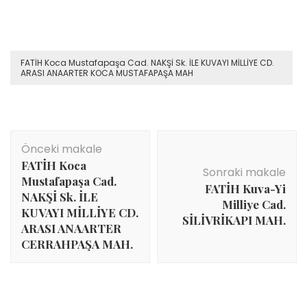
FATİH Koca Mustafapaşa Cad. NAKŞİ Sk. İLE KUVAYI MİLLİYE CD.
ARASI ANAARTER KOCA MUSTAFAPAŞA MAH
Yazı
Önceki makale
dolaşımı
FATİH Koca
Sonraki makale
Mustafapaşa Cad.
FATİH Kuva-Yi
NAKŞİ Sk. İLE
Milliye Cad.
KUVAYI MİLLİYE CD.
SİLİVRİKAPI MAH.
ARASI ANAARTER
CERRAHPAŞA MAH.