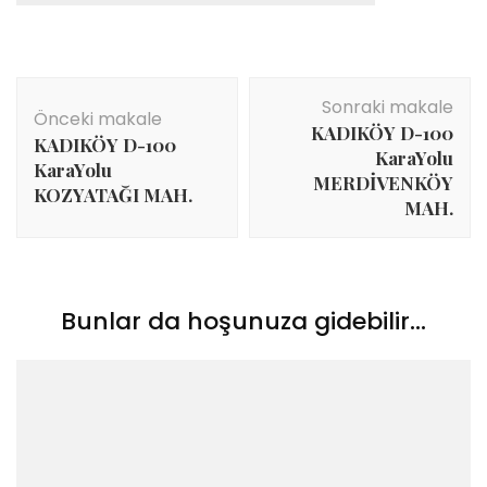
Yazı
Sonraki makale
dolaşımı
Önceki makale
KADIKÖY D-100
KADIKÖY D-100
KaraYolu
KaraYolu
MERDİVENKÖY
KOZYATAĞI MAH.
MAH.
Bunlar da hoşunuza gidebilir...