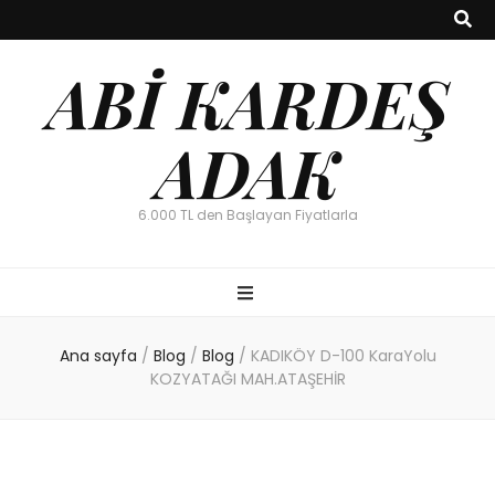
ABİ KARDEŞ
ADAK
6.000 TL den Başlayan Fiyatlarla
Ana sayfa
/
Blog
/
Blog
/
KADIKÖY D-100 KaraYolu
KOZYATAĞI MAH.ATAŞEHİR